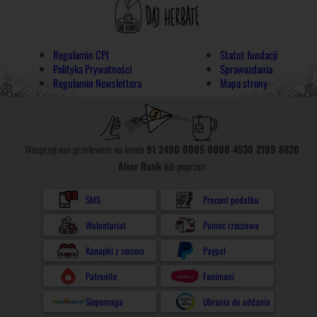
Regulamin CPI
Statut fundacji
Polityka Prywatności
Sprawozdania
Regulamin Newslettera
Mapa strony
Wesprzyj nas przelewem na konto
91 2490 0005 0000 4530 2199 8820
Alior Bank
lub poprzez:
SMS
Procent podatku
Wolontariat
Pomoc rzeczowa
Kanapki z sercem
Paypal
Patronite
Fanimani
Siepomaga
Ubrania do oddania