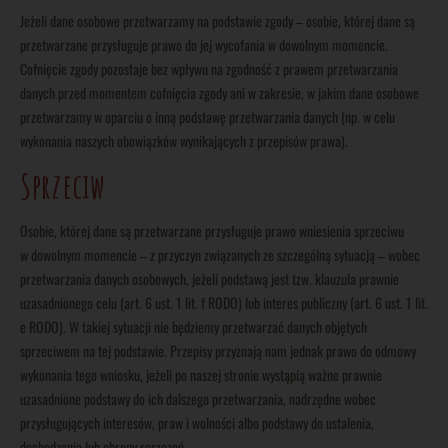
Jeżeli dane osobowe przetwarzamy na podstawie zgody – osobie, której dane są
przetwarzane przysługuje prawo do jej wycofania w dowolnym momencie.
Cofnięcie zgody pozostaje bez wpływu na zgodność z prawem przetwarzania
danych przed momentem cofnięcia zgody ani w zakresie, w jakim dane osobowe
przetwarzamy w oparciu o inną podstawę przetwarzania danych (np. w celu
wykonania naszych obowiązków wynikających z przepisów prawa).
Sprzeciw
Osobie, której dane są przetwarzane przysługuje prawo wniesienia sprzeciwu
w dowolnym momencie – z przyczyn związanych ze szczególną sytuacją – wobec
przetwarzania danych osobowych, jeżeli podstawą jest tzw. klauzula prawnie
uzasadnionego celu (art. 6 ust. 1 lit. f RODO) lub interes publiczny (art. 6 ust. 1 lit.
e RODO). W takiej sytuacji nie będziemy przetwarzać danych objętych
sprzeciwem na tej podstawie. Przepisy przyznają nam jednak prawo do odmowy
wykonania tego wniosku, jeżeli po naszej stronie wystąpią ważne prawnie
uzasadnione podstawy do ich dalszego przetwarzania, nadrzędne wobec
przysługujących interesów, praw i wolności albo podstawy do ustalenia,
dochodzenia lub obrony roszczeń.