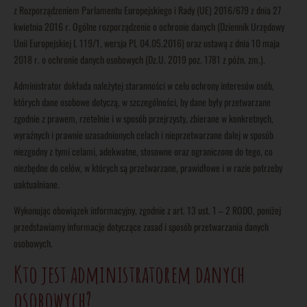
z Rozporządzeniem Parlamentu Europejskiego i Rady (UE) 2016/679 z dnia 27
kwietnia 2016 r. Ogólne rozporządzenie o ochronie danych (Dziennik Urzędowy
Unii Europejskiej L 119/1, wersja PL 04.05.2016) oraz ustawą z dnia 10 maja
2018 r. o ochronie danych osobowych (Dz.U. 2019 poz. 1781 z późn. zm.).
Administrator dokłada należytej staranności w celu ochrony interesów osób,
których dane osobowe dotyczą, w szczególności, by dane były przetwarzane
zgodnie z prawem, rzetelnie i w sposób przejrzysty, zbierane w konkretnych,
wyraźnych i prawnie uzasadnionych celach i nieprzetwarzane dalej w sposób
niezgodny z tymi celami, adekwatne, stosowne oraz ograniczone do tego, co
niezbędne do celów, w których są przetwarzane, prawidłowe i w razie potrzeby
uaktualniane.
Wykonując obowiązek informacyjny, zgodnie z art. 13 ust. 1 – 2 RODO, poniżej
przedstawiamy informacje dotyczące zasad i sposób przetwarzania danych
osobowych.
Kto jest administratorem danych
osobowych?