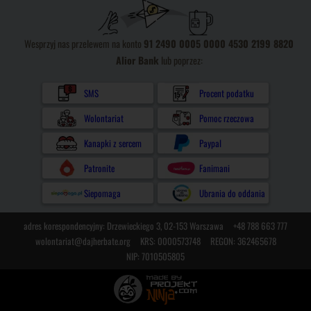
Wesprzyj nas przelewem na konto
91 2490 0005 0000 4530 2199 8820
Alior Bank
lub poprzez:
SMS
Procent podatku
Wolontariat
Pomoc rzeczowa
Kanapki z sercem
Paypal
Patronite
Fanimani
Siepomaga
Ubrania do oddania
adres korespondencyjny: Drzewieckiego 3, 02-153 Warszawa
+48 788 663 777
wolontariat@dajherbate.org
KRS: 0000573748
REGON: 362465678
NIP: 7010505805