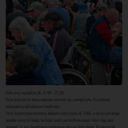
Kończymy najczęściej ok. 21:00 – 21:30
Na przestrzeni lat nasza wydawka zmieniła się i powiększyła. Początkowo
wydawaliśmy kilkadziesiąt misek zupy.
Teraz każdorazowo karmimy kilkaset osób (często ok. 500), a oprócz gorącego
posiłku mamy też kawę, herbatę i małe paczuszki na wynos, które dają nam
pewność, że nasi beneficjenci następnego dnia nie będą głodni. Do paczuszek