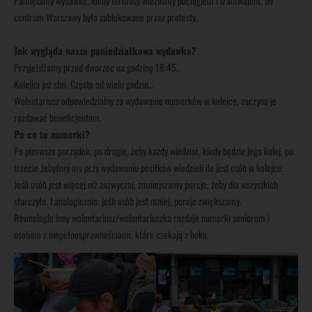
Pamiętamy wydawkę, kiedy termosy wieźliśmy pociągiem i tramwajem, bo
centrum Warszawy było zablokowane przez protesty.
Jak wygląda nasza poniedziałkowa wydawka?
Przyjeżdżamy przed dworzec na godzinę 18:45.
Kolejka już stoi. Często od wielu godzin…
Wolontariusz odpowiedzialny za wydawanie numerków w kolejce, zaczyna je
rozdawać beneficjentom.
Po co te numerki?
Po pierwsze porządek, po drugie, żeby każdy wiedział, kiedy będzie jego kolej, po
trzecie żebyśmy my przy wydawaniu posiłków wiedzieli ile jest osób w kolejce.
Jeśli osób jest więcej niż zazwyczaj, zmniejszamy porcje, żeby dla wszystkich
starczyło. I analogicznie: jeśli osób jest mniej, porcje zwiększamy.
Równolegle inny wolontariusz/wolontariuszka rozdaje numerki seniorom i
osobom z niepełnosprawnościami, które czekają z boku.