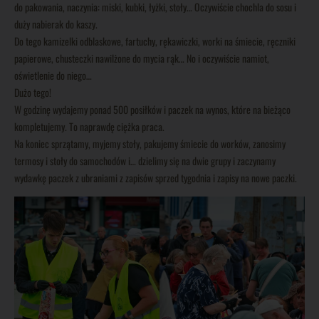
do pakowania, naczynia: miski, kubki, łyżki, stoły… Oczywiście chochla do sosu i
duży nabierak do kaszy.
Do tego kamizelki odblaskowe, fartuchy, rękawiczki, worki na śmiecie, ręczniki
papierowe, chusteczki nawilżone do mycia rąk… No i oczywiście namiot,
oświetlenie do niego…
Dużo tego!
W godzinę wydajemy ponad 500 posiłków i paczek na wynos, które na bieżąco
kompletujemy. To naprawdę ciężka praca.
Na koniec sprzątamy, myjemy stoły, pakujemy śmiecie do worków, zanosimy
termosy i stoły do samochodów i… dzielimy się na dwie grupy i zaczynamy
wydawkę paczek z ubraniami z zapisów sprzed tygodnia i zapisy na nowe paczki.