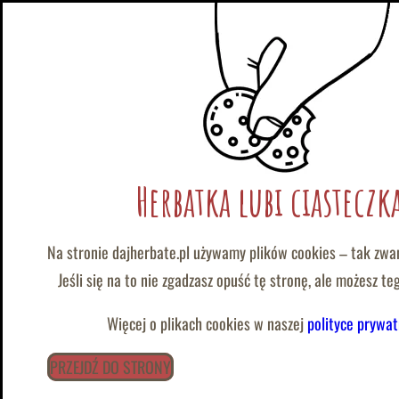
|
@
:
wolontariat@dajherbate.pl
tel/whatsapp:
+48 788 663 777
Przejdź
do
Praca z ciałem
Herbatka lubi ciasteczk
treści
Na stronie dajherbate.pl używamy plików cookies – tak zwa
Praca z ciałem to kolejny projekt, który kierujemy do pań w
Jeśli się na to nie zgadzasz opuść tę stronę, ale możesz t
wewnętrznych na odwagę aby zrobić krok w przód. To bardzo 
też dla prowadzących zajęcia.
Więcej o plikach cookies w naszej
polityce prywat
PRZEJDŹ DO STRONY