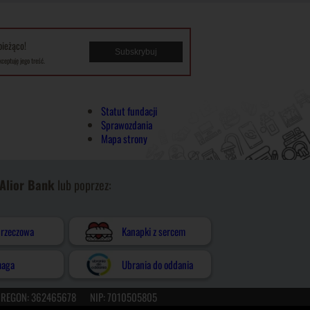
bieżąco!
kceptuję jego treść.
Statut fundacji
Sprawozdania
Mapa strony
Alior Bank
lub poprzez:
rzeczowa
Kanapki z sercem
maga
Ubrania do oddania
REGON: 362465678
NIP: 7010505805