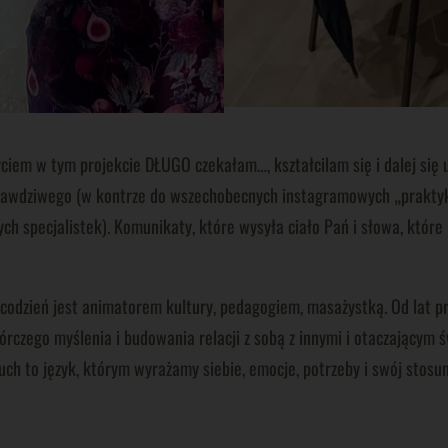
yciem w tym projekcie DŁUGO czekałam…, kształcilam się i dalej się 
rawdziwego (w kontrze do wszechobecnych instagramowych „praktyk” 
specjalistek). Komunikaty, które wysyła ciało Pań i słowa, które pa
a codzień jest animatorem kultury, pedagogiem, masażystką. Od lat pr
órczego myślenia i budowania relacji z sobą z innymi i otaczającym
Ruch to język, którym wyrażamy siebie, emocje, potrzeby i swój stosun