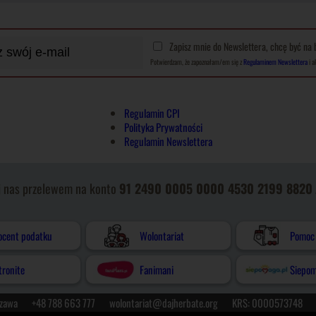
Zapisz mnie do Newslettera, chcę być na 
Potwierdzam, że zapoznałam/em się z
Regulaminem Newslettera
i a
Regulamin CPI
Polityka Prywatności
Regulamin Newslettera
j nas przelewem na konto
91 2490 0005 0000 4530 2199 8820
ocent podatku
Wolontariat
Pomoc 
tronite
Fanimani
Siepo
szawa
+48 788 663 777
wolontariat@dajherbate.org
KRS: 0000573748