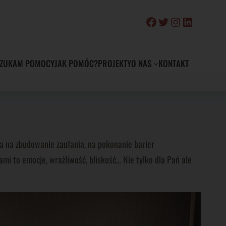
Facebook
Twitter
Instagram
LinkedIn
ZUKAM POMOCY
JAK POMÓC?
PROJEKTY
O NAS
KONTAKT
la na zbudowanie zaufania, na pokonanie barier
mi to emocje, wrażliwość, bliskość… Nie tylko dla Pań ale