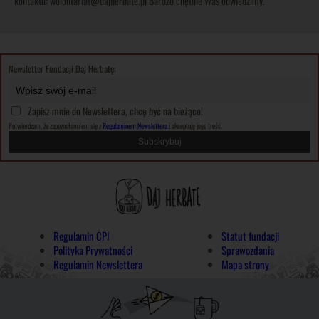
kontaktu: wolontariat@dajherbate.pl Bardzo chętnie Was odwiedzimy.
Newsletter Fundacji Daj Herbatę:
Zapisz mnie do Newslettera, chcę być na bieżąco!
Potwierdzam, że zapoznałam/em się z
Regulaminem Newslettera
i akceptuję jego treść.
Regulamin CPI
Statut fundacji
Polityka Prywatności
Sprawozdania
Regulamin Newslettera
Mapa strony