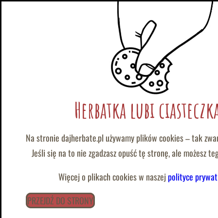
|
@
:
wolontariat@dajherbate.pl
tel/whatsapp:
+48 788 663 777
Przejdź
do
kolejny sposób na pomaganie
Herbatka lubi ciasteczk
treści
Na stronie dajherbate.pl używamy plików cookies – tak zwa
Jeśli się na to nie zgadzasz opuść tę stronę, ale możesz t
Więcej o plikach cookies w naszej
polityce prywat
PRZEJDŹ DO STRONY