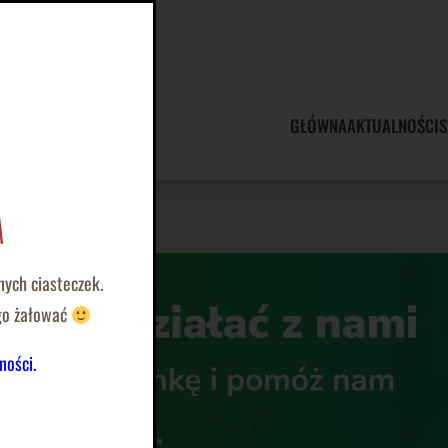
GŁÓWNA
AKTUALNOŚCI
S
 …
a
nych ciasteczek.
ego żałować
ności.