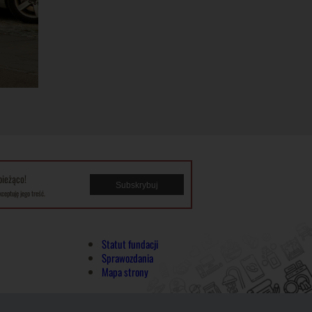
bieżąco!
kceptuję jego treść.
Statut fundacji
Sprawozdania
Mapa strony