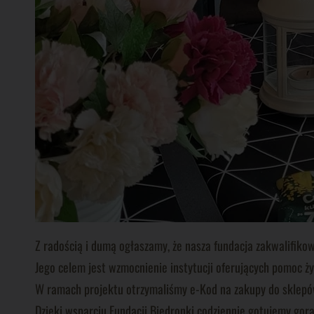
Z radością i dumą ogłaszamy, że nasza fundacja zakwalifik
Jego celem jest wzmocnienie instytucji oferujących pomoc ż
W ramach projektu otrzymaliśmy e-Kod na zakupy do sklepów 
Dzięki wsparciu Fundacji Biedronki codziennie gotujemy gor