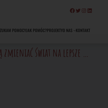
Facebook
Twitter
Instagram
LinkedIn
ZUKAM POMOCY
JAK POMÓC?
PROJEKTY
O NAS
KONTAKT
ą zmieniać świat na lepsze …