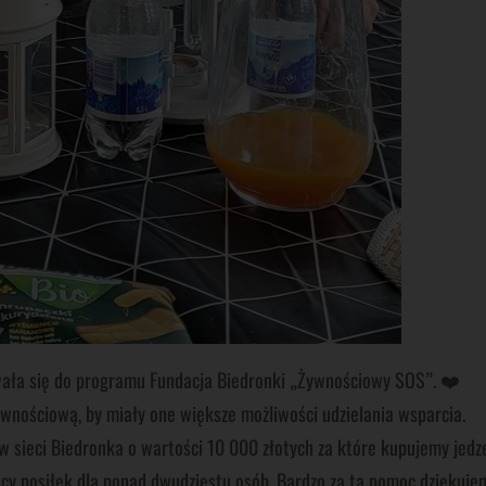
owała się do programu Fundacja Biedronki „Żywnościowy SOS”. ❤️
ywnościową, by miały one większe możliwości udzielania wsparcia.
sieci Biedronka o wartości 10 000 złotych za które kupujemy jedze
ący posiłek dla ponad dwudziestu osób. Bardzo za tą pomoc dziękuj