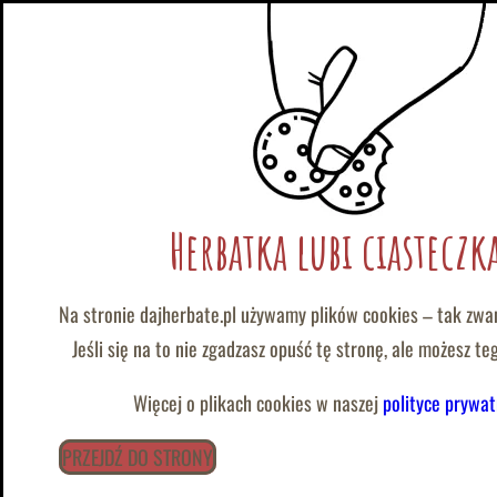
|
@
:
wolontariat@dajherbate.pl
tel/whatsapp:
+48 788 663 777
Przejdź
do
Wspólne działanie i wzajemna 
Herbatka lubi ciasteczk
treści
Na stronie dajherbate.pl używamy plików cookies – tak zwa
Jeśli się na to nie zgadzasz opuść tę stronę, ale możesz t
Więcej o plikach cookies w naszej
polityce prywat
PRZEJDŹ DO STRONY