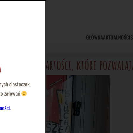
GŁÓWNA
AKTUALNOŚCI
S
pomoc to wartości, które pozwalaj
a
nych ciasteczek.
ego żałować
ności.