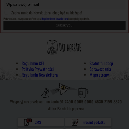
Zapisz mnie do Newslettera, chcę być na bieżąco!
Potwierdzam, że zapoznałam/em się z
Regulaminem Newslettera
i akceptuję jego treść.
Regulamin CPI
Statut fundacji
Polityka Prywatności
Sprawozdania
Regulamin Newslettera
Mapa strony
Wesprzyj nas przelewem na konto
91 2490 0005 0000 4530 2199 8820
Alior Bank
lub poprzez:
SMS
Procent podatku