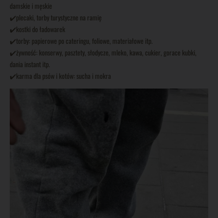
damskie i męskie
✔️plecaki, torby turystyczne na ramię
✔️kostki do ładowarek
✔️torby: papierowe po cateringu, foliowe, materiałowe itp.
✔️żywność: konserwy, pasztety, słodycze, mleko, kawa, cukier, gorace kubki,
dania instant itp.
✔️karma dla psów i kotów: sucha i mokra