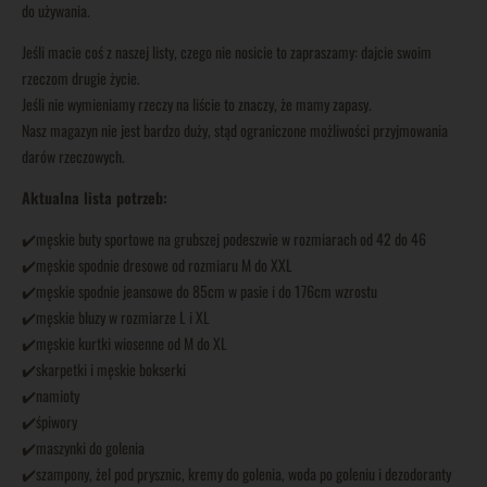
do używania.
Jeśli macie coś z naszej listy, czego nie nosicie to zapraszamy: dajcie swoim
rzeczom drugie życie.
Jeśli nie wymieniamy rzeczy na liście to znaczy, że mamy zapasy.
Nasz magazyn nie jest bardzo duży, stąd ograniczone możliwości przyjmowania
darów rzeczowych.
Aktualna lista potrzeb:
✔️męskie buty sportowe na grubszej podeszwie w rozmiarach od 42 do 46
✔️męskie spodnie dresowe od rozmiaru M do XXL
✔️męskie spodnie jeansowe do 85cm w pasie i do 176cm wzrostu
✔️męskie bluzy w rozmiarze L i XL
✔️męskie kurtki wiosenne od M do XL
✔️skarpetki i męskie bokserki
✔️namioty
✔️śpiwory
✔️maszynki do golenia
✔️szampony, żel pod prysznic, kremy do golenia, woda po goleniu i dezodoranty