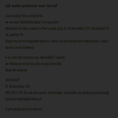
Jak można przekazać nam rzeczy?
Zapraszamy Was serdecznie:
➡️ na nasz niedzielny dyżur w magazynie
Będziemy na Was czekać w Warszawie, przy Al. Krakowskiej 215 od godziny 16
do godziny 18
Wjazd na teren magazynu wprost z ulicy, na ogrodzeniu jest biały baner z logo i
nazwą naszej Fundacji
A co jeśli nie możecie nas odwiedzić? Zawsze:
➡️ Można przesłać paczkę do paczkomatu:
Dane do nadania:
WAW42AP
Al. Krakowska 103
882 854 195 (to nie jest numer fundacyjny, służy tylko do aplikacji paczkowej)
wolontariat@dajherbate.pl
Z góry dziękujemy za pomoc