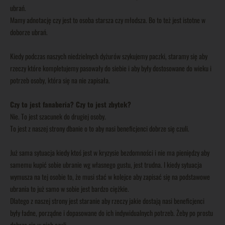
ubrań.
Mamy adnotację czy jest to osoba starsza czy młodsza. Bo to też jest istotne w
doborze ubrań.
Kiedy podczas naszych niedzielnych dyżurów szykujemy paczki, staramy się aby
rzeczy które kompletujemy pasowały do siebie i aby były dostosowane do wieku i
potrzeb osoby, która się na nie zapisała.
Czy to jest fanaberia? Czy to jest zbytek?
Nie. To jest szacunek do drugiej osoby.
To jest z naszej strony dbanie o to aby nasi beneficjenci dobrze się czuli.
Już sama sytuacja kiedy ktoś jest w kryzysie bezdomności i nie ma pieniędzy aby
samemu kupić sobie ubranie wg własnego gustu, jest trudna. I kiedy sytuacja
wymusza na tej osobie to, że musi stać w kolejce aby zapisać się na podstawowe
ubrania to już samo w sobie jest bardzo ciężkie.
Dlatego z naszej strony jest staranie aby rzeczy jakie dostają nasi beneficjenci
były ładne, porządne i dopasowane do ich indywidualnych potrzeb. Żeby po prostu
dobrze się w nich czuli.