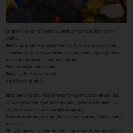
Za duże o kilka rozmiarów spodnie, w pasie obwiązane sznurkiem żeby nie
spadały.
Buty za ciasne, spodnie nie pasujące do bluzy, bluza nie pasująca do spodni…
To codzienność osób w kryzysie bezdomności: najczęściej mają przypadkowe
ubrania, niedopasowane i rozmiarem, i kolorem.
Pół biedy kiedy to spodnie są duże.
Dużo gorzej kiedy za małe są buty.
A to też często się zdarza.
Dlatego my prowadzimy wśród beneficjentów zapisy na rzeczy: ubrania i buty.
Zapisy w specjalnie do tego stworzonej aplikacji, gdzie każdy beneficjent ma
swoją kartę a w niej wszystko szczegółowo zapisane.
Każda z osób wpisana jest nie nie tylko z imienia i nazwiska ale także ze swoimi
wymiarami.
Wiemy jaki ma rozmiar butów, ile centymetrów w pasie, ile wzrostu, jaki rozmiar