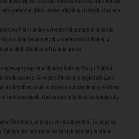
elami operacyjnymi
Strategii #Warszawa2030
, która kładzie
cele społeczne, działa wbrew oficjalnej strategii własnego
połecznych
, jak i unijne wytyczne jednoznacznie nakazują
onisk) do usług świadczonych w społeczności lokalnej, w
mania lokal, dzielnice zatrzymują proces
i rządowego programu Ministra Rodziny, Pracy i Polityki
cie środowiskowe. Co więcej, Polska jest sygnatariuszem
je dyskryminacji osób w kryzysie w dostępie do przestrzeni
i w społecznościach. Warszawscy urzędnicy, zasłaniając się
ańców. Rozumiem, że mogą być niezadowoleni i że mogą się
Taki lęk jest naturalny. Ale ten lęk jesteśmy w stanie