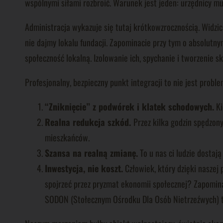
wspólnymi siłami rozbroić. Warunek jest jeden: urzędnicy m
Administracja wykazuje się tutaj krótkowzrocznością. Widzic
nie dajmy lokalu fundacji. Zapominacie przy tym o absolutn
społeczność lokalną. Izolowanie ich, spychanie i tworzenie 
Profesjonalny, bezpieczny punkt integracji to nie jest prob
“Zniknięcie” z podwórek i klatek schodowych.
Ki
Realna redukcja szkód.
Przez kilka godzin spędzon
mieszkańców.
Szansa na realną zmianę.
To u nas ci ludzie dostają
Inwestycja, nie koszt.
Człowiek, który dzięki naszej 
spojrzeć przez pryzmat ekonomii społecznej? Zapominac
SODON (Stołecznym Ośrodku Dla Osób Nietrzeźwych) to 