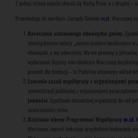
Z jednej strony miasto chwali się Kartą Praw, a z drugiej – 
Przechodząc do meritum: Zarządy Dzielnic
m.st
. Warszawy za
Naruszenie ustawowego obowiązku gminy.
Zgodni
obowiązkowym należy
„pomoc osobom bezdomnym w zap
obowiązki, a nie odwrotnie. My nie prosimy o jałmużn
wyborcami. Dajemy mieszkańcom Warszawy bezpłatną, spr
prezent dla fundacji – to Państwa ustawowy wkład wła
Łamanie zasad współpracy z organizacjami poz
administracji publicznej z organizacjami pozarządowy
jawności
. Spychanie niezależnej organizacji do roli 
suwerenności stron.
Działanie wbrew Programowi Współpracy
m.st
.
Warszawy, wprost nakazuje urzędnikom budowanie partn