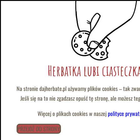
|
@
:
wolontariat@dajherbate.pl
tel/whatsapp:
+48 788 663 777
Przejdź
do
Herbatka lubi ciasteczk
treści
Na stronie dajherbate.pl używamy plików cookies – tak zwa
List Otwarty do Decydentów i Władz Samorządowych
Jeśli się na to nie zgadzasz opuść tę stronę, ale możesz t
Czy inkluzywność naszego miasta to tylko puste słowa?
Więcej o plikach cookies w naszej
polityce prywat
Piszę ten list, ponieważ jako prezeska Fundacji Daj Herbatę
PRZEJDŹ DO STRONY
pozarządowa odbijamy się od miesięcy. Bezsilność wobec arch