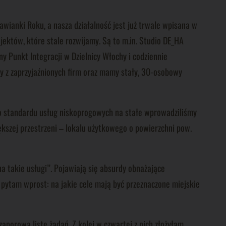
wianki Roku, a nasza działalność jest już trwale wpisana w
jektów, które stale rozwijamy. Są to m.in. Studio DE_HA
y Punkt Integracji w Dzielnicy Włochy i codziennie
y z zaprzyjaźnionych firm oraz mamy stały, 30-osobowy
 standardu usług niskoprogowych na stałe wprowadziliśmy
ększej przestrzeni – lokalu użytkowego o powierzchni pow.
na takie usługi”. Pojawiają się absurdy obnażające
a pytam wprost: na jakie cele mają być przeznaczone miejskie
zaporową listę żądań. Z kolei w czwartej z nich złożyłam