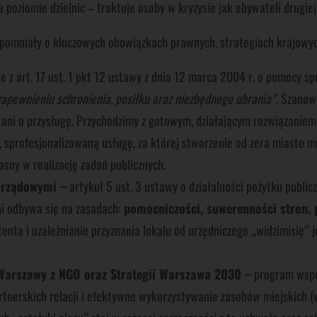
na poziomie dzielnic – traktuje osoby w kryzysie jak obywateli drugie
pomniały o kluczowych obowiązkach prawnych, strategiach krajowy
e z art. 17 ust. 1 pkt 12 ustawy z dnia 12 marca 2004 r. o pomocy s
ewnieniu schronienia, posiłku oraz niezbędnego ubrania”
. Szanow
ę ani o przysługę. Przychodzimy z gotowym, działającym rozwiązani
ofesjonalizowaną usługę, za której stworzenie od zera miasto musia
sny w realizację zadań publicznych.
arządowymi –
artykuł 5 ust. 3 ustawy o działalności pożytku public
mi odbywa się na zasadach:
pomocniczości, suwerenności stron, p
petenta i uzależnianie przyznania lokalu od urzędniczego „widzimisię
 Warszawy z NGO oraz Strategii Warszawa 2030 –
program wspó
erskich relacji i efektywne wykorzystywanie zasobów miejskich (w 