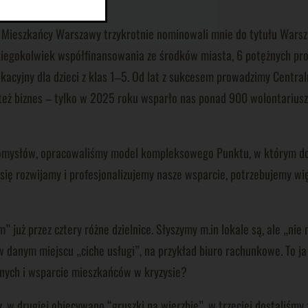
 Mieszkańcy Warszawy trzykrotnie nominowali mnie do tytułu Warsza
jakiegokolwiek współfinansowania ze środków miasta, 6 potężnych pro
kacyjny dla dzieci z klas 1–5. Od lat z sukcesem prowadzimy Centraln
też biznes – tylko w 2025 roku wsparło nas ponad 900 wolontariusz
Pomysłów, opracowaliśmy model kompleksowego Punktu, w którym do
 się rozwijamy i profesjonalizujemy nasze wsparcie, potrzebujemy wi
już przez cztery różne dzielnice. Słyszymy m.in lokale są, ale „nie 
 w danym miejscu „ciche usługi”, na przykład biuro rachunkowe. To j
ecznych i wsparcie mieszkańców w kryzysie?
 w drugiej obiecywano “gruszki na wierzbie”, w trzeciej dostaliśmy 