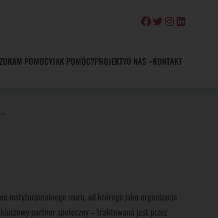
Facebook
Twitter
Instagram
LinkedIn
ZUKAM POMOCY
JAK POMÓC?
PROJEKTY
O NAS
KONTAKT
…
bec instytucjonalnego muru, od którego jako organizacja
o kluczowy partner społeczny – traktowana jest przez