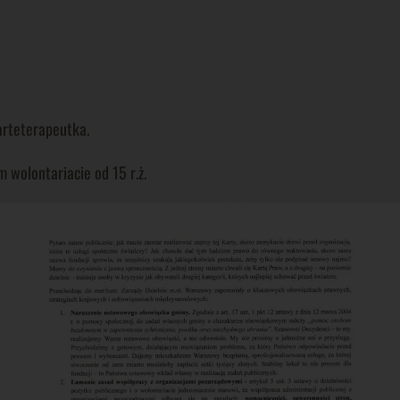
 arteterapeutka.
 wolontariacie od 15 r.ż.