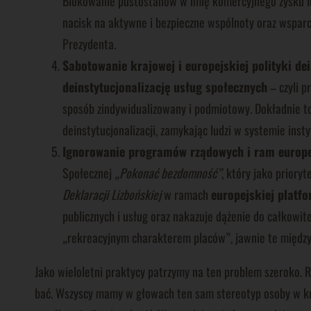
Blokowanie pustostanów w imię komercyjnego zysku lub
nacisk na aktywne i bezpieczne wspólnoty oraz wsparci
Prezydenta.
Sabotowanie krajowej i europejskiej polityki dei
deinstytucjonalizację usług społecznych
– czyli p
sposób zindywidualizowany i podmiotowy. Dokładnie to 
deinstytucjonalizacji, zamykając ludzi w systemie instyt
Ignorowanie programów rządowych i ram europ
Społecznej
„Pokonać bezdomność”
, który jako priory
Deklaracji Lizbońskiej
w ramach
europejskiej platf
publicznych i usług oraz nakazuje dążenie do całkowit
„rekreacyjnym charakterem placów”, jawnie te międz
Jako wieloletni praktycy patrzymy na ten problem szeroko. 
bać. Wszyscy mamy w głowach ten sam stereotyp osoby w kryz