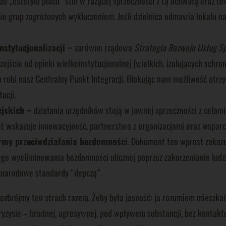
 „estetyki placu” stoi w rażącej sprzeczności z tą uchwałą oraz c
e grup zagrożonych wykluczeniem. Jeśli dzielnica odmawia lokalu na 
nstytucjonalizacji –
zarówno rządowa
Strategia Rozwoju Usług S
rzejście od opieki wielkoinstytucjonalnej (wielkich, izolujących schr
robi nasz Centralny Punkt Integracji. Blokując nam możliwość otrzy
ucji.
ejskich –
działania urzędników stoją w jawnej sprzeczności z celam
tet wskazuje innowacyjność, partnerstwo z organizacjami oraz wspar
ormy przeciwdziałania bezdomności
. Dokument ten wprost zakazu
ego wyeliminowania bezdomności ulicznej poprzez zakorzenianie ludz
ynarodowe standardy “depczą”.
Rozbrójmy ten strach razem. Żeby była jasność: ja rozumiem mieszk
ysie – brudnej, agresywnej, pod wpływem substancji, bez kontaktu. 