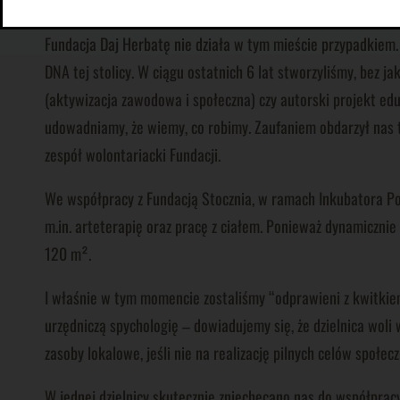
urzędników wyłącznie jak petent.
Fundacja Daj Herbatę nie działa w tym mieście przypadkiem.
DNA tej stolicy. W ciągu ostatnich 6 lat stworzyliśmy, bez 
(aktywizacja zawodowa i społeczna) czy autorski projekt edu
udowadniamy, że wiemy, co robimy. Zaufaniem obdarzył nas 
zespół wolontariacki Fundacji.
We współpracy z Fundacją Stocznia, w ramach Inkubatora 
m.in. arteterapię oraz pracę z ciałem. Ponieważ dynamicznie
120 m².
I właśnie w tym momencie zostaliśmy “odprawieni z kwitkiem” 
urzędniczą spychologię – dowiadujemy się, że dzielnica woli
zasoby lokalowe, jeśli nie na realizację pilnych celów społ
W jednej dzielnicy skutecznie zniechęcano nas do współpracy,