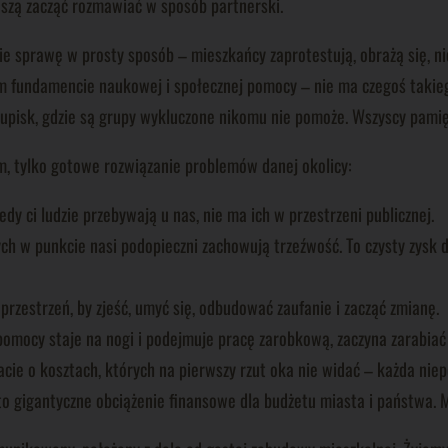
uszą zacząć rozmawiać w sposób partnerski.
ie sprawę w prosty sposób – mieszkańcy zaprotestują, obrażą się, n
ym fundamencie naukowej i społecznej pomocy – nie ma czegoś takie
skupisk, gdzie są grupy wykluczone nikomu nie pomoże. Wszyscy pami
lem, tylko gotowe rozwiązanie problemów danej okolicy:
edy ci ludzie przebywają u nas, nie ma ich w przestrzeni publicznej.
ych w punkcie nasi podopieczni zachowują trzeźwość. To czysty zysk 
 przestrzeń, by zjeść, umyć się, odbudować zaufanie i zacząć zmianę.
pomocy staje na nogi i podejmuje pracę zarobkową, zaczyna zarabiać i
ie o kosztach, których na pierwszy rzut oka nie widać – każda niepot
gigantyczne obciążenie finansowe dla budżetu miasta i państwa. My