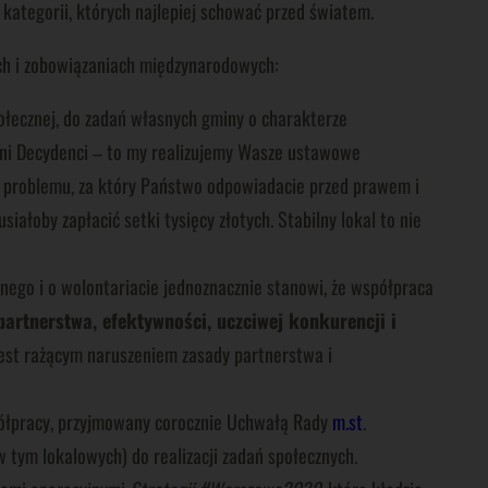
j kategorii, których najlepiej schować przed światem.
ch i zobowiązaniach międzynarodowych:
połecznej, do zadań własnych gminy o charakterze
ni Decydenci – to my realizujemy Wasze ustawowe
em problemu, za który Państwo odpowiadacie przed prawem i
łoby zapłacić setki tysięcy złotych. Stabilny lokal to nie
znego i o wolontariacie jednoznacznie stanowi, że współpraca
artnerstwa, efektywności, uczciwej konkurencji i
” jest rażącym naruszeniem zasady partnerstwa i
łpracy, przyjmowany corocznie Uchwałą Rady
m.st
.
tym lokalowych) do realizacji zadań społecznych.