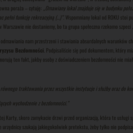
owna poraża – cytuję:
„Omawiany lokal znajduje się w budynku położ
c pełni funkcję rekreacyjną (…)”
. Wspomniany lokal od ROKU stoi pu
w Warszawie nie dostaniemy, bo ta grupa społeczna rzekomo szpeci „
 odmawiania nam przestrzeni i stawiania absurdalnych warunków c
Kryzysu Bezdomności
. Podpisaliście się pod dokumentem, który 
ignorują ten fakt, jakby osoby z doświadczeniem bezdomności nie mi
nego traktowania przez wszystkie instytucje i służby oraz do korzy
jących wychodzenie z bezdomności.”
tej Karty, skoro zamykacie drzwi przed organizacją, która te usługi
 urzędnicy szukają jakiegokolwiek pretekstu, żeby tylko nie podpi