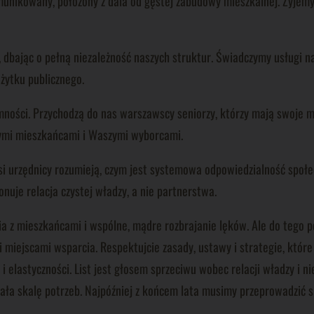
ikowany, położony z dala od gęstej zabudowy mieszkalnej. Żyjemy je
bając o pełną niezależność naszych struktur. Świadczymy usługi na 
ożytku publicznego.
mności. Przychodzą do nas warszawscy seniorzy, którzy mają swoje mi
ymi mieszkańcami i Waszymi wyborcami.
si urzędnicy rozumieją, czym jest systemowa odpowiedzialność społe
nuje relacja czystej władzy, a nie partnerstwa.
 z mieszkańcami i wspólne, mądre rozbrajanie lęków. Ale do tego po
miejscami wsparcia. Respektujcie zasady, ustawy i strategie, które 
 elastyczności. List jest głosem sprzeciwu wobec relacji władzy i n
azała skalę potrzeb. Najpóźniej z końcem lata musimy przeprowadzić 