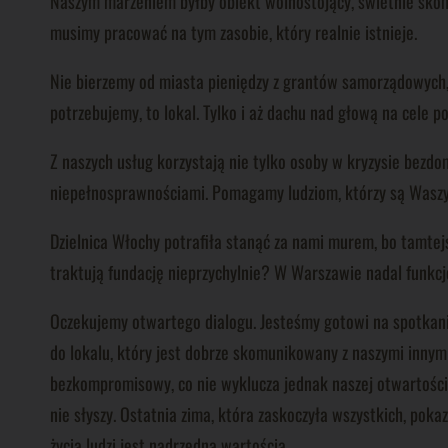
Naszym marzeniem byłby obiekt wolnostojący, świetnie skomun
musimy pracować na tym zasobie, który realnie istnieje.
Nie bierzemy od miasta pieniędzy z grantów samorządowych, d
potrzebujemy, to lokal. Tylko i aż dachu nad głową na cele p
Z naszych usług korzystają nie tylko osoby w kryzysie bezdo
niepełnosprawnościami. Pomagamy ludziom, którzy są Wasz
Dzielnica Włochy potrafiła stanąć za nami murem, bo tamtej
traktują fundację nieprzychylnie? W Warszawie nadal funkcjo
Oczekujemy otwartego dialogu. Jesteśmy gotowi na spotkania
do lokalu, który jest dobrze skomunikowany z naszymi innymi 
bezkompromisowy, co nie wyklucza jednak naszej otwartości i
nie słyszy. Ostatnia zima, która zaskoczyła wszystkich, pok
życia ludzi jest nadrzędną wartością.