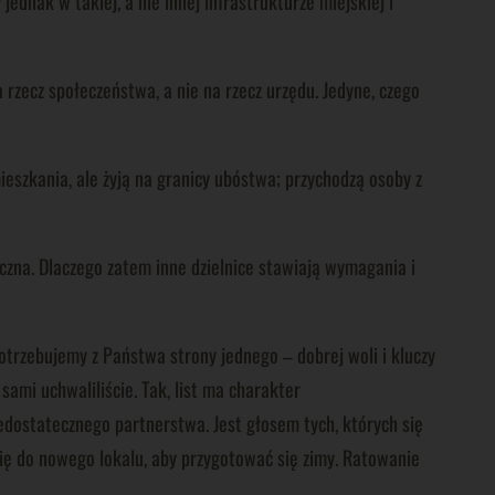
dnak w takiej, a nie innej infrastrukturze miejskiej i
rzecz społeczeństwa, a nie na rzecz urzędu. Jedyne, czego
eszkania, ale żyją na granicy ubóstwa; przychodzą osoby z
czna. Dlaczego zatem inne dzielnice stawiają wymagania i
trzebujemy z Państwa strony jednego – dobrej woli i kluczy
sami uchwaliliście. Tak, list ma charakter
iedostatecznego partnerstwa. Jest głosem tych, których się
się do nowego lokalu, aby przygotować się zimy. Ratowanie