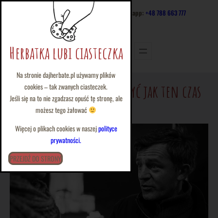
Przejdź
@
:
wolontariat@dajherbate.pl
tel/whatsapp:
+48 788 663 777
do
Facebook
Twitter
Instagram
LinkedIn
treści
Herbatka lubi ciasteczka
Na stronie dajherbate.pl używamy plików
Trudno czasami uwierzyć jak ten czas
cookies – tak zwanych ciasteczek.
Jeśli się na to nie zgadzasz opuść tę stronę, ale
leci …
możesz tego żałować
Więcej o plikach cookies w naszej
polityce
prywatności.
PRZEJDŹ DO STRONY