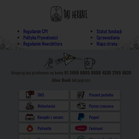
Regulamin CPI
Statut fundacji
Polityka Prywatności
Sprawozdania
Regulamin Newslettera
Mapa strony
Wesprzyj nas przelewem na konto
91 2490 0005 0000 4530 2199 8820
Alior Bank
lub poprzez:
SMS
Procent podatku
Wolontariat
Pomoc rzeczowa
Kanapki z sercem
Paypal
Patronite
Fanimani